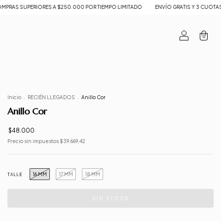
ORES A $250.000 POR TIEMPO LIMITADO
ENVÍO GRATIS Y 3 CUOTAS SIN INTERÉS E
0
Inicio
.
RECIÉN LLEGADOS
.
Anillo Cor
Anillo Cor
$48.000
Precio sin impuestos
$39.669,42
16 MM
17 MM
18 MM
TALLE