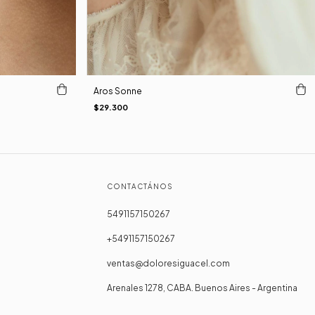
Aros Sonne
$29.300
CONTACTÁNOS
5491157150267
+5491157150267
ventas@doloresiguacel.com
Arenales 1278, CABA. Buenos Aires - Argentina