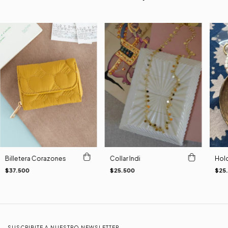
Billetera Corazones
Collar Indi
Hold
$37.500
$25.500
$25
SUSCRIBITE A NUESTRO NEWSLETTER